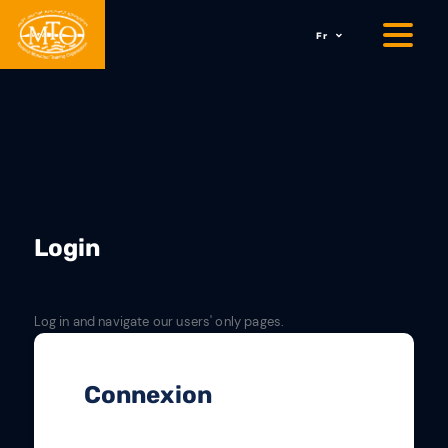
Fr
Login
Log in and navigate our users' only pages.
Connexion